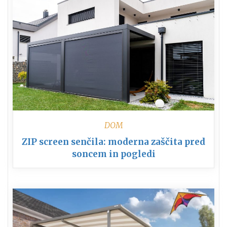
DOM
ZIP screen senčila: moderna zaščita pred
soncem in pogledi