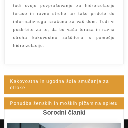
tudi svoje povpraševanje za hidroizolacijo
terase in ravne strehe ter tako pridete do
informativnega izračuna za vaš dom. Tudi vi
poskrbite za to, da bo vaša terasa in ravna
streha kakovostno zaščitena s pomočjo
hidroizolacije.
Kakovostna in ugodna šola smučanja za
Navigacija
otroke
prispevka
Ponudba ženskih in moških pižam na spletu
Sorodni članki