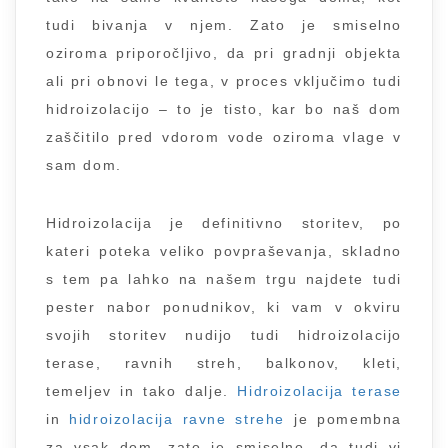
tudi bivanja v njem. Zato je smiselno
oziroma priporočljivo, da pri gradnji objekta
ali pri obnovi le tega, v proces vključimo tudi
hidroizolacijo – to je tisto, kar bo naš dom
zaščitilo pred vdorom vode oziroma vlage v
sam dom.
Hidroizolacija je definitivno storitev, po
kateri poteka veliko povpraševanja, skladno
s tem pa lahko na našem trgu najdete tudi
pester nabor ponudnikov, ki vam v okviru
svojih storitev nudijo tudi hidroizolacijo
terase, ravnih streh, balkonov, kleti,
temeljev in tako dalje.
Hidroizolacija terase
in
hidroizolacija ravne strehe
je pomembna
za vsak dom, zato je smiselno, da tudi vi