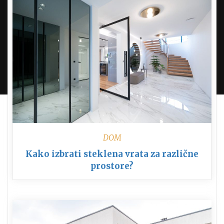
NE UPORABLJAMO PIŠKOTKOV. VSE PRAVICE
PRIDRŽANE.
KONTAKT
PROUDLY POWERED BY WORDPRESS
|
DEVELOP BY
AMPLE THEMES
.
DOM
Kako izbrati steklena vrata za različne
prostore?