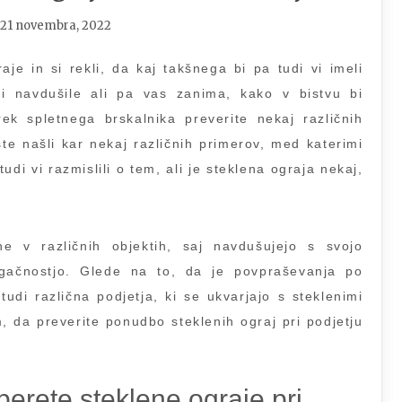
21 novembra, 2022
aje in si rekli, da kaj takšnega bi pa tudi vi imeli
i navdušile ali pa vas zanima, kako v bistvu bi
ek spletnega brskalnika preverite nekaj različnih
te našli kar nekaj različnih primerov, med katerimi
di vi razmislili o tem, ali je steklena ograja nekaj,
 v različnih objektih, saj navdušujejo s svojo
rugačnostjo. Glede na to, da je povpraševanja po
tudi različna podjetja, ki se ukvarjajo s steklenimi
 da preverite ponudbo steklenih ograj pri podjetju
erete steklene ograje pri