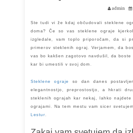
admin
Ste tudi vi že kdaj občudovali steklene ogr
doma? Če so vas steklene ograje kjerkol
izgledale, vam toplo priporočam, da si pr
primerov steklenih ograj. Verjamem, da bos
vas bo kakšen zagotovo navdušil, da boste tu
kar bi umestili v svoj dom.
Steklene ograje
so dan danes postavljene
elegantnostjo, preprostostjo, a hkrati d
steklenih ograjah kar nekaj, lahko najdete 
ograjami. Na tem mestu vam sicer svetujem,
Lestur
.
Zakaj vam svetujem da izb