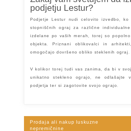
podjetju Lestur?
Podjetje Lestur nudi celovito izvedbo, ko
stopniščnih ograj za različne individualn
izdelane po vaših merah, torej so popoln
objekta. Priznani oblikovalci in arhitek
omogočajo dovršeno obliko steklenih ograj.
V kolikor torej tudi vas zanima, da bi v svo
unikatno stekleno ograjo, ne odlašajte v
podjetja ter si zagotovite svojo ograjo.
Prodaja ali nakup luskuzne
Navigacija
nepremičnine