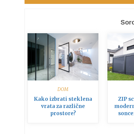
prispevka
Soro
DOM
Kako izbrati steklena
ZIP sc
vrata za različne
modern
prostore?
sonce