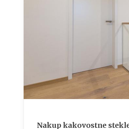
Nakup kakovostne steklen