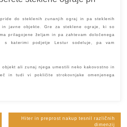
 pride do steklenih zunanjih ograj in pa steklenih
e in javne objekte. Gre za steklene ograje, ki so
oma prilagojene željam in pa zahtevam določenega
ti, s katerimi podjetje Lestur sodeluje, pa vam
j objekt ali zunaj njega umestili neko kakovostno in
eč in tudi vi pokličite strokovnjake omenjenega
Hiter in preprost nakup tesnil različnih
dimenzij