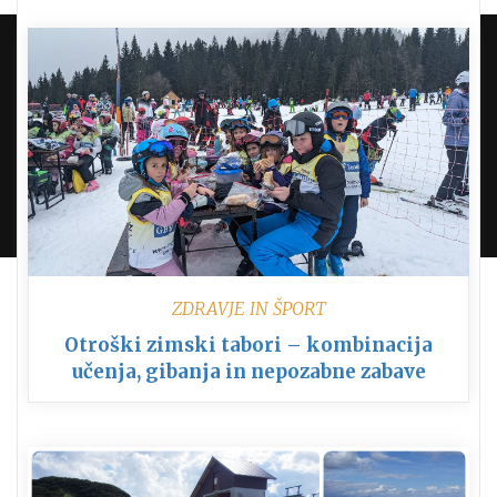
NE UPORABLJAMO PIŠKOTKOV. VSE PRAVICE
PRIDRŽANE.
KONTAKT
PROUDLY POWERED BY WORDPRESS
|
DEVELOP BY
AMPLE THEMES
.
ZDRAVJE IN ŠPORT
Otroški zimski tabori – kombinacija
učenja, gibanja in nepozabne zabave