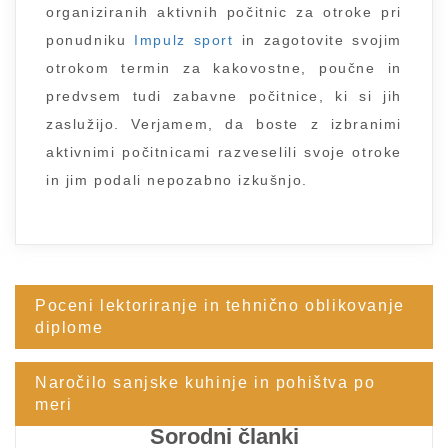
organiziranih aktivnih počitnic za otroke pri
ponudniku
Impulz sport
in zagotovite svojim
otrokom termin za kakovostne, poučne in
predvsem tudi zabavne počitnice, ki si jih
zaslužijo. Verjamem, da boste z izbranimi
aktivnimi počitnicami razveselili svoje otroke
in jim podali nepozabno izkušnjo.
Poceni lektoriranje in tehnično oblikovanje
Navigacija
diplome
prispevka
Naročilo sanjske kuhinje in pohištva po
meri
Sorodni članki