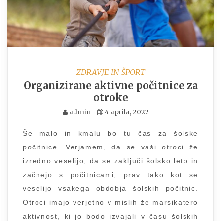
ZDRAVJE IN ŠPORT
Organizirane aktivne počitnice za
otroke
admin
4 aprila, 2022
Še malo in kmalu bo tu čas za šolske
počitnice. Verjamem, da se vaši otroci že
izredno veselijo, da se zaključi šolsko leto in
začnejo s počitnicami, prav tako kot se
veselijo vsakega obdobja šolskih počitnic.
Otroci imajo verjetno v mislih že marsikatero
aktivnost, ki jo bodo izvajali v času šolskih