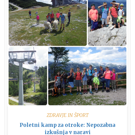
ZDRAVJE IN ŠPORT
Poletni kamp za otroke: Nepozabna
izkušnja v naravi