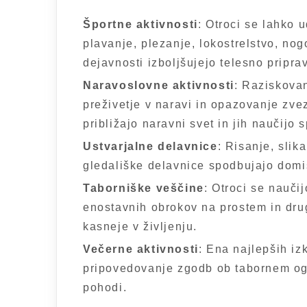
Športne aktivnosti
: Otroci se lahko u
plavanje, plezanje, lokostrelstvo, nog
dejavnosti izboljšujejo telesno priprav
Naravoslovne aktivnosti
: Raziskovan
preživetje v naravi in opazovanje zve
približajo naravni svet in jih naučijo 
Ustvarjalne delavnice
: Risanje, slik
gledališke delavnice spodbujajo domišl
Taborniške veščine
: Otroci se nauči
enostavnih obrokov na prostem in drugi
kasneje v življenju.
Večerne aktivnosti
: Ena najlepših iz
pripovedovanje zgodb ob tabornem ogn
pohodi.