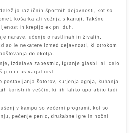
deležijo različnih športnih dejavnosti, kot so
omet, košarka ali vožnja s kanuji. Takšne
ljenost in krepijo ekipni duh.
je narave, učenje o rastlinah in živalih,
zd so le nekatere izmed dejavnosti, ki otrokom
spoštovanja do okolja.
anje, izdelava zapestnic, igranje glasbil ali celo
jijo in ustvarjalnost.
jo postavljanja šotorov, kurjenja ognja, kuhanja
h koristnih veščin, ki jih lahko uporabijo tudi
kušenj v kampu so večerni programi, kot so
ju, pečenje penic, družabne igre in nočni