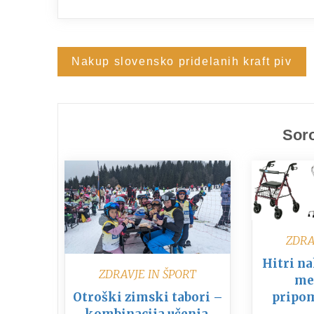
Nakup slovensko pridelanih kraft piv
Navigacija
prispevka
Soro
ZDRA
Hitri na
ZDRAVJE IN ŠPORT
me
Otroški zimski tabori –
pripo