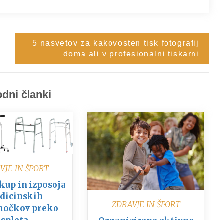
5 nasvetov za kakovosten tisk fotografij
doma ali v profesionalni tiskarni
dni članki
VJE IN ŠPORT
kup in izposoja
dicinskih
ZDRAVJE IN ŠPORT
močkov preko