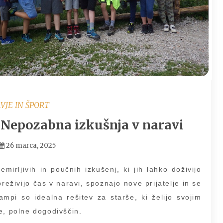
VJE IN ŠPORT
 Nepozabna izkušnja v naravi
26 marca, 2025
mirljivih in poučnih izkušenj, ki jih lahko doživijo
reživijo čas v naravi, spoznajo nove prijatelje in se
kampi so idealna rešitev za starše, ki želijo svojim
e, polne dogodivščin.