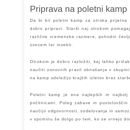
Priprava na poletni kamp
Da bi bil poletni kamp za otroka prijetn
dobro pripravi. Starši naj otrokom pomagaj
različne vremenske razmere, pohodni čevlji
soncem ter insekti.
Otrokom je dobro razložiti, kaj lahko pričak
naučiti osnovnih pravil obnašanja v skupin
na kamp udeležijo krajših izletov brez starš
Poletni kamp je ena najlepših in najbolj 
počitnicami. Poleg zabave in pustolovščin 
naučijo odgovornosti, sodelovanja in samoz
v spominu še dolgo po tem, ko se vrnejo d