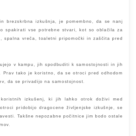
a in brezskrbna izkušnja, je pomembno, da se nanj
o spakirati vse potrebne stvari, kot so oblačila za
, spalna vreča, toaletni pripomočki in zaščita pred
ujejo v kampu, jih spodbuditi k samostojnosti in jih
i. Prav tako je koristno, da se otroci pred odhodom
ev, da se privadijo na samostojnost.
koristnih izkušenj, ki jih lahko otrok doživi med
otroci pridobijo dragocene življenjske izkušnje, se
avesti. Takšne nepozabne počitnice jim bodo ostale
omov.