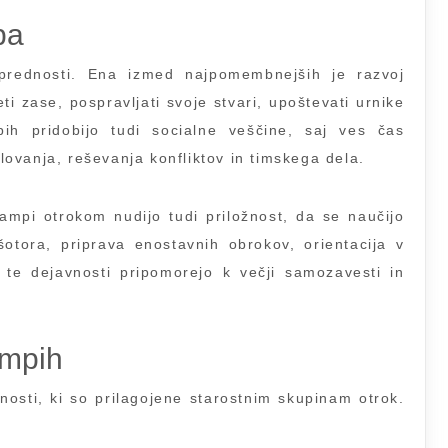
pa
 prednosti. Ena izmed najpomembnejših je razvoj
ti zase, pospravljati svoje stvari, upoštevati urnike
ih pridobijo tudi socialne veščine, saj ves čas
elovanja, reševanja konfliktov in timskega dela.
ampi otrokom nudijo tudi priložnost, da se naučijo
 šotora, priprava enostavnih obrokov, orientacija v
 te dejavnosti pripomorejo k večji samozavesti in
ampih
nosti, ki so prilagojene starostnim skupinam otrok.