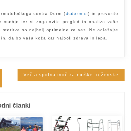
ermatološkega centra Derm (
dcderm.si
) in preverite
te osebje ter si zagotovite pregled in analizo vaše
e storitve so najbolj optimalne za vas. Ne odlašajte
čin, da bo vaša koža kar najbolj zdrava in lepa.
Večja spolna moč za moške in ženske
dni članki