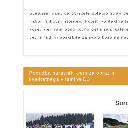
Svetujem vam, da obiščete spletno stran d
nabor njihovih storitev. Potem kontaktiraj
kože, kjer vam bodo točno definirali, kater
več in tudi vi poskrbite za svojo kožo na na
Ponudba naravnih krem za obraz in
Navigacija
kvalitetnega vitamina D3
prispevka
Soro