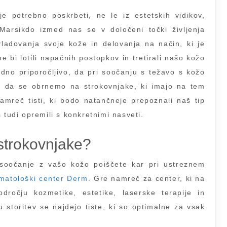
e potrebno poskrbeti, ne le iz estetskih vidikov,
 Marsikdo izmed nas se v določeni točki življenja
bvladovanja svoje kože in delovanja na način, ki je
 bi lotili napačnih postopkov in tretirali našo kožo
redno priporočljivo, da pri soočanju s težavo s kožo
e, da se obrnemo na strokovnjake, ki imajo na tem
namreč tisti, ki bodo natančneje prepoznali naš tip
 tudi opremili s konkretnimi nasveti.
 strokovnjake?
oočanje z vašo kožo poiščete kar pri ustreznem
matološki center Derm
. Gre namreč za center, ki na
ročju kozmetike, estetike, laserske terapije in
 storitev se najdejo tiste, ki so optimalne za vsak