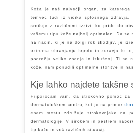
Koža je naš največji organ, za katerega j
temveč tudi iz vidika splošnega zdravja.
srečuje z različnimi izzivi, ko pride do o
vašemu tipu kože najbolj optimalen. Da se ne
na način, ki je na dolgi rok škodljiv, je iz
oziroma ohranjanju lepote in zdravja le t
področju veliko znanja in izkušenj. Ti so 
kože, nam ponudili optimalne storitve in nas
Kje lahko najdete takšne
Priporočam vam, da strokovno pomoč za s
dermatološkem centru, kot je na primer
der
enem mestu združuje strokovnjake na pod
dermatologije. V širokem in pestrem naboru
tip kože in več različnih situacij.